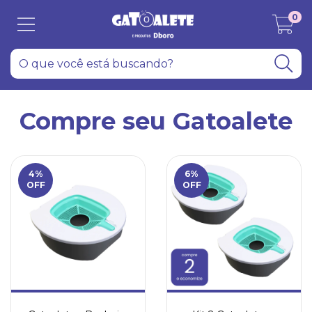
0
Compre seu Gatoalete
4
%
6
%
OFF
OFF