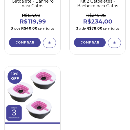
Gatoalete - Banheiro
Kit 2 Gatoaletes -
para Gatos
Banheiro para Gatos
R$124,99
R$249,98
R$119,99
R$234,00
3
x de
R$40,00
sem juros
3
x de
R$78,00
sem juros
COMPRAR
COMPRAR
10
%
OFF